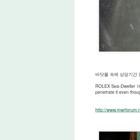
comparing the list prices with the
일
market prices for ROLEX watches
다
in Japan.
Pr
p
D
일
바닷물 속에 상당기간 
다
ROLEX Sea-Dweller
1
Pr
penetrate it
even tho
p
http://www.mwrforum.
O