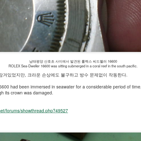
comparing the list prices with the
본 로렉스 시계 정가와 병행수입가격을 비교하여 프리미엄을 계산하였
Premiums are calculated by
market prices for ROLEX watches
.
comparing the list prices with the
in Japan.
market prices for ROLEX watches
emiums are calculated by comparing the list prices with the market
in Japan.
rices for ROLEX watches in Japan.
ROLEX - 일본 롤렉스 시계 프리미엄 가격 순위 2019
EC
25
년 11월 Top 10 ROLEX Watches at a Premium Price
남태평양 산호초 사이에서 발견된 롤렉스 씨드웰러 16600
in Japan in November 2019
ROLEX Sea-Dweller 16600 was sitting submerged in a coral reef in the south pacific.
본 로렉스 시계 정가와 병행수입가격을 비교하여 프리미엄을 계산하였
잠겨있었지만, 크라운 손상에도 불구하고 방수 문제없이 작동한다.
.
6600
had been immersed in seawater for a considerable period of time
emiums are calculated by comparing the list prices with the market
ugh
its crown was damaged.
rices for ROLEX watches in Japan.
net/forums/showthread.php?49527
ROLEX - 일본 롤렉스 시계 프리미엄 가격 순위 2019
CT
12
년 10월 Top 10 ROLEX Watches at a Premium Price
in Japan in October 2019