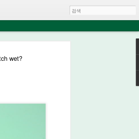
- 코로나바이러스의 롤
ch wet?
가격에 대한 영향 예상
mpact of Coronavirus
LEX Market Price
폐렴)의 전세계적인 확산으로 올해 바젤
.
January 2021 due to the outbreak of the
m/en/news/news/2020-02-baselworld-