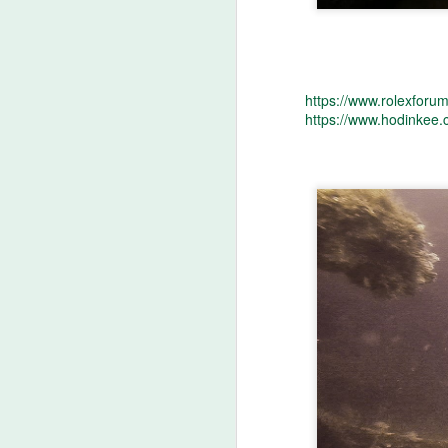
일
다
Pr
p
https://www.rolexfor
https://www.hodinkee.c
J
일
다
Pr
p
J