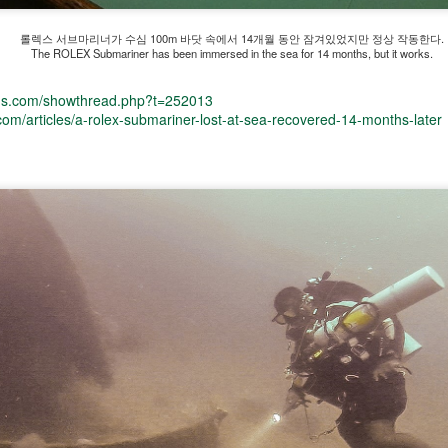
본 로렉스 시계 정가와 병행수입가격을 비교하여 프리미엄을 계산하였
.
롤렉스 서브마리너가 수심 100m 바닷 속에서 14개월 동안 잠겨있었지만 정상 작동한다.
The ROLEX Submariner has been immersed in the sea for 14 months, but it works.
emiums are calculated by comparing the list prices with the market
rices for ROLEX watches in Japan.
ums.com/showthread.php?t=252013
om/articles/a-rolex-submariner-lost-at-sea-recovered-14-months-later
ROLEX - 일본 롤렉스 시계 프리미엄 가격 순위 2019
UL
5
년 7월 Top 10 ROLEX Watches at a Premium Price in
Japan in July 2019
본 로렉스 시계 정가와 병행수입가격을 비교하여 프리미엄을 계산하였
.
emiums are calculated by comparing the list prices with the market
rices for ROLEX watches in Japan.
ROLEX - 일본 롤렉스 시계 프리미엄 가격 순위 2019
UN
9
년 6월 Top 10 ROLEX Watches at a Premium Price in