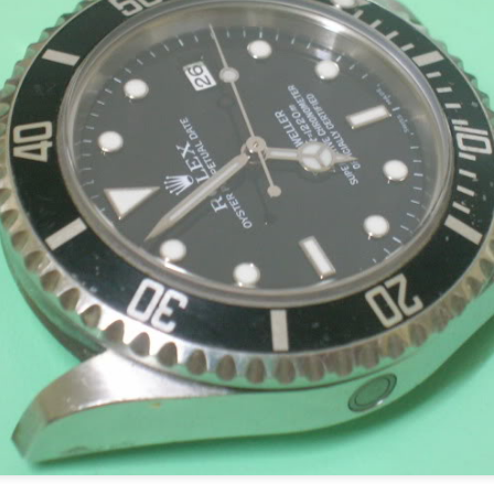
https://www.bbc.com/news/
지난달 예측처럼, 신종 코
엄에 크게 영향를 줄 것으로
와 공급측면에서 살펴본다.
As predicted last month, t
likely to have a significant
at supply and demand affec
https://www.tudorolex.com
Premium-Japan-in-February
1. 수요 (Demand)
A. 관광객 감소 (Reduced tou
코로나바이러스 때문에, 지난
58.3% 감소하였다. 특히,