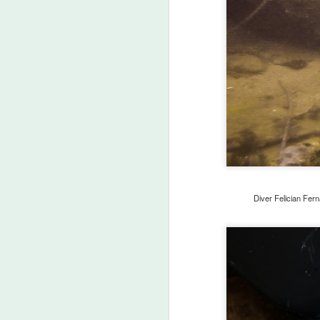
일
다
Pr
p
M
영
소
Diver Felician Fern
L
d
S
du
1
M