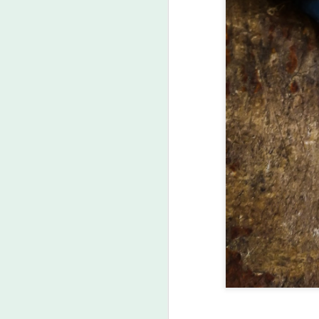
한
인
롤
ht
ro
h
1
M
2
주
관
다
2
Le
최
s
려
h
A
1
M
2
다