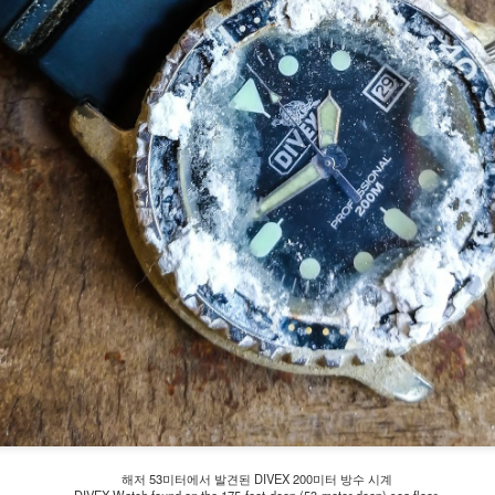
국과 영국 매출과 비교를 통해서 2017년 이후 한국 수입 물량 감소 원
in UK 2007 - 2017
이 무엇인지 추측해본다.
렉스 매거진이 공개한 영국에서 롤렉스의 매출과 이익을 살펴본다.
tp://www.rolexmagazine.com/2018/10/what-is-really-going-on-with-
lex.html
ttp://wck2.companieshouse.gov.uk
. 영국 롤렉스 최근 10년간 매출과 이익
ROLEX - 롤렉스 면세점 매출액 2013년 - 2017년
AY
017년 매출은 329백만 파운드 (약 5천억원) 이다.
30
ROLEX Sales at the Duty-Free Shops in KOREA
2013 - 2017
의할 것은, 로렉스가 영국 딜러에게 공급한 도매가격 기준이다.
세청에서 공개한 국내 면세점에서 롤렉스 시계 매출액 변화를 살펴본
.
. 최근 매출과 이익 상승 원인
t's look at the changes in sales of ROLEX watches at duty-free
근 롤렉스 물량 부족이라고 여기저기 아우성이지만, 영국에서는 오히
hops in Korea unveiled by the Korea customs service (KSC).
 매출과 이익이 크게 증가한 원인은 무엇일까?
ttps://www.trndf.com/news/newsview.php?ncode=1065590501197051
. 매출상승 원인: 브렉시트
. 2015년
TudoRolex - 롤렉스와 튜더 시계 수입액 비교 2015년 -
AY
016년 브렉시트 이후 파우드화 가치는 떨어져서, 주변국에 비해 저렴했
해저 53미터에서 발견된 DIVEX 200미터 방수 시계
30
2018년 Comparison of ROLEX and TUDOR in terms
.