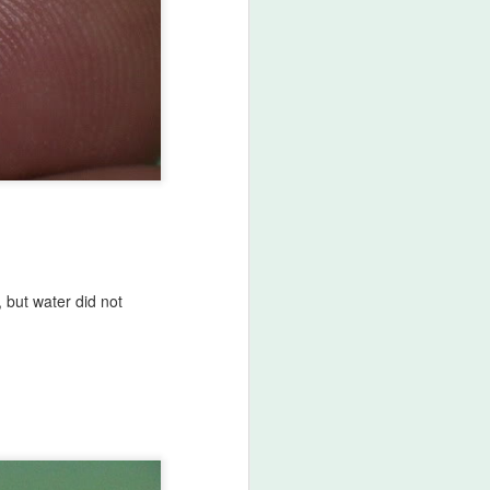
별로 차이가 있다.
To curb resale, the list price was
raised by up to 6% worldwide on
January 1, 2020. The increase
rate is different for each model, as
if the market’s premium was taken
into account.
시장에서 가장 높은 프리미엄을 형
성하고 있는 데이토나가 역시 가장
많이 인상되었다. 나머지 모델들도
시장 프리미엄에 거의 비례하여 가
격이 인상되었다. 물론, 마이너스
, but w
ater did not
프리미엄인 모델들은 인상되지 않
았다. 흥미롭게도, 익스플로어
214270 은 시장에서 프리미엄이
약 20% 형성되어있지만, 이번 가
격인상에서 제외되었다. 한국에서
는 오히려 가격이 1만원 인하되었
다.