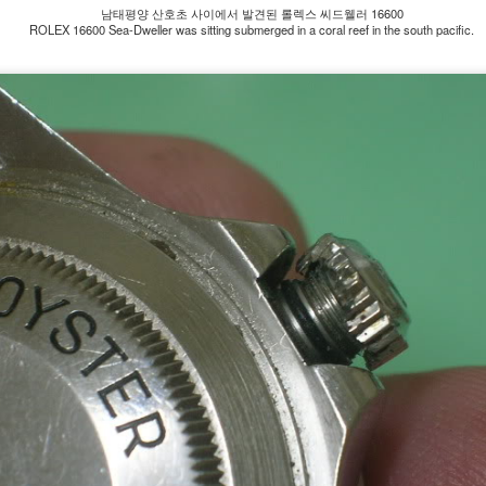
남태평양 산호초 사이에서 발견된 롤렉스 씨드웰러 16600
ROLEX 16600 Sea-Dweller was sitting submerged in a coral reef in the south pacific.
ROLEX - 일본 롤렉스
ROLEX - 일본 롤렉스
FEB
JAN
5
13
시계 프리미엄 가격 순
시계 프리미엄 가격 순
위 2020년 2월 Top 10
위 2020년 1월 Top 10
ROLEX Watches at a
ROLEX Watches at a
Premium Price in
Premium Price in
Japan in February
Japan in January 2020
2020
일본 로렉스 시계 정가와 병행수입
가격을 비교하여 프리미엄을 계산
일본 로렉스 시계 정가와 병행수입
ROLEX - 일본 롤렉스 시계 프리미엄 가격 순위 2019
EC
하였다.
가격을 비교하여 프리미엄을 계산
25
년 12월 Top 10 ROLEX Watches at a Premium Price
하였다.
in Japan in December 2019
Premiums are calculated by