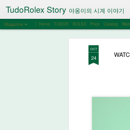
TudoRolex Story
야옹이의 시계 이야기
Magazine
Home
TUDOR
ROLEX
Price
Catalog
Wate
OCT
WATC
24