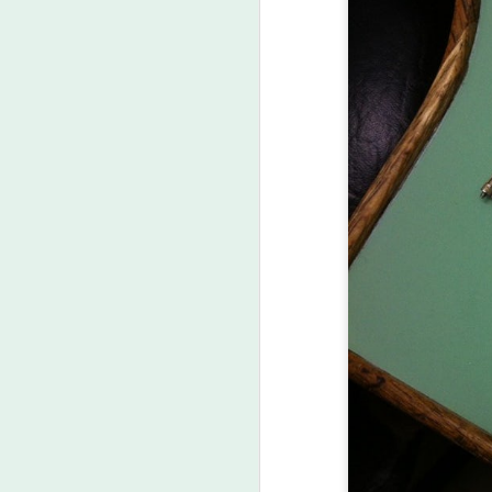
일
다
Pr
p
O
일
다
Pr
p
A