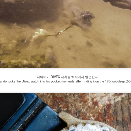
Japan in June 2019
본 로렉스 시계 정가와 병행수입가격을 비교하여 프리미엄을 계산하였
.
emiums are calculated by comparing the list prices with the market
rices for ROLEX watches in Japan.
ROLEX - 롤렉스 시계 국내 공급 물량 부족 원인 (한국
AY
30
시장가격 상승 원인) Reasons for Supply Shortage of
ROLEX Watches in Korea
국 매출과 한국 면세점 매출을 통해, 로렉스 시계 국내 공급 물량이 감
다이버가 DIVEX 시계를 해저에서 발견한다.
하고 국내 시장 가격이 상승한 이유를 살펴본다.
ando tucks the Divex watch into his pocket moments after finding it on the 175-foot-deep (53
et's look at the reasons why the supply of ROLEX watches have
ecreased and the market prices of ROLEX watches have risen in
outh Korea by means of sales in the United Kingdom and sales at the
ty-free shops in Korea.
ROLEX - 영국 롤렉스 매출액과 이익 2007년 - 2017년
. 국내 수입 물량 감소 (Decline in Imports to Korea)
AY
30
Revenue and Profit of Rolex Watch Company Limited